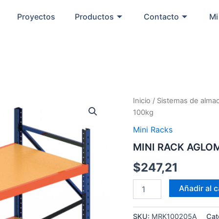
Proyectos
Productos
Contacto
Mi
MINI
Inicio
/
Sistemas de alma
RACK
100kg
AGLOMERADO
100kg
Mini Racks
cantidad
MINI RACK AGLO
$
247,21
Añadir al c
SKU:
MRK100205A
Cat