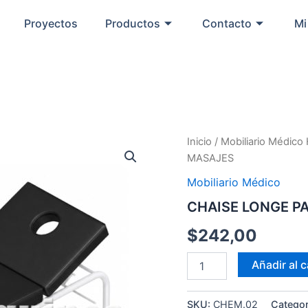
Proyectos
Productos
Contacto
Mi
CHAISE
Inicio
/
Mobiliario Médico 
LONGE
MASAJES
PARA
MASAJES
Mobiliario Médico
cantidad
CHAISE LONGE P
$
242,00
Añadir al c
SKU:
CHEM.02
Categor