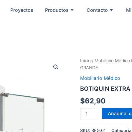
Proyectos
Productos
Contacto
Mi
BOTIQUIN
Inicio
/
Mobiliario Médico 
EXTRA
GRANDE
GRANDE
cantidad
Mobiliario Médico
BOTIQUIN EXTRA
$
62,90
Añadir al c
SKU:
BEG.01
Categoría