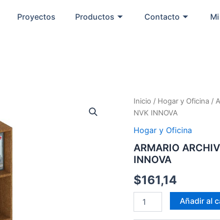
Proyectos
Productos
Contacto
Mi
ARMARIO
Inicio
/
Hogar y Oficina
/ 
ARCHIVERO
NVK INNOVA
SP
180X60X40
Hogar y Oficina
CM
ARMARIO ARCHIV
5P
INNOVA
4REG
NVK
$
161,14
INNOVA
cantidad
Añadir al c